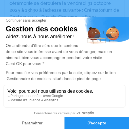
cérémonie se déroulera le vendredi 31 octobre
2025 à 13h30 à l’adresse suivante : Crématorium de
Chateauroux - Rue de Gireugne - 36000
Châteauroux.
Nous vous invitons à utiliser cet espace pour
laisser vos condoléances, partager des photos
souvenirs, une anecdote ou exprimer vos pensées
à travers des poèmes ou des textes. Cet endroit
est un lieu d'expression dédié à honorer la
mémoire de Yamuna, Isabelle Guerreiro.
Un service de plantation d’arbre hommage est
disponible ici
.
Je rends hommage
14
Faire-part
Hommages
Cérémonie civile