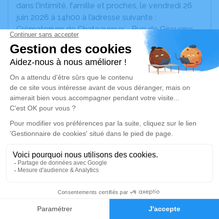
dans l'intimité, famille et proches, le vendredi 26
juin 2026 à 14h00 à l’adresse suivante :
Crématorium de Chateauroux - Rue de Gireugne -
36000 Châteauroux.
Nous vous invitons à utiliser cet espace pour
laisser vos condoléances, partager des photos
souvenirs, une anecdote ou exprimer vos pensées
à travers des poèmes ou des textes. Cet endroit
est un lieu d'expression dédié à honorer la
mémoire de Nicole AVISSEAU.
Je rends hommage
Cérémonie civile
vendredi 26 juin 2026 à 14h00
5
Crématorium de Châteauroux
Faire-part
Hommages
Rue de Gireugne