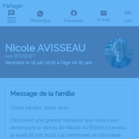
Partager
E-mail
SMS
WhatsApp
Facebook
Lien
Nicole AVISSEAU
née BOUQUET
décédée le 18 juin 2026 à l'âge de 81 ans
Message de la famille
Chère famille, chers amis,
C’est avec une grande tristesse que nous vous
annonçons le décès de Nicole AVISSEAU survenu
le jeudi 18 juin 2026. La cérémonie se déroulera