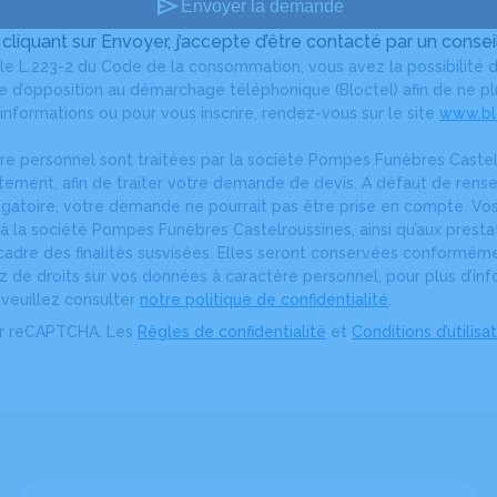
send
Envoyer la demande
 cliquant sur Envoyer, j’accepte d’être contacté par un conseil
le L.223-2 du Code de la consommation, vous avez la possibilité d
ste d’opposition au démarchage téléphonique (Bloctel) afin de ne 
informations ou pour vous inscrire, rendez-vous sur le site
www.blo
e personnel sont traitées par la société Pompes Funèbres Castel
itement, afin de traiter votre demande de devis. A défaut de re
igatoire, votre demande ne pourrait pas être prise en compte. V
 la société Pompes Funèbres Castelroussines, ainsi qu’aux presta
adre des finalités susvisées. Elles seront conservées conformémen
ez de droits sur vos données à caractère personnel, pour plus d’inf
, veuillez consulter
notre politique de confidentialité
.
ar reCAPTCHA. Les
Règles de confidentialité
et
Conditions d’utilisa