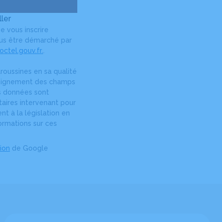
ler
e vous inscrire
plus être démarché par
ctel.gouv.fr.
.
roussines en sa qualité
nseignement des champs
os données sont
taires intervenant pour
t à la législation en
ormations sur ces
tion
de Google