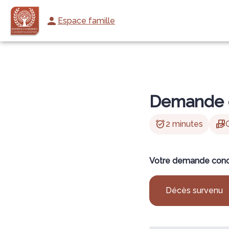
Aller
au
Espace famille
NOS SERVICES
ARTICLES FUNÉRAIRES
BOUTIQUE EN LIGNE
N
contenu
Demande 
alarm_on
hand_package
2 minutes
Votre demande conc
Décès survenu