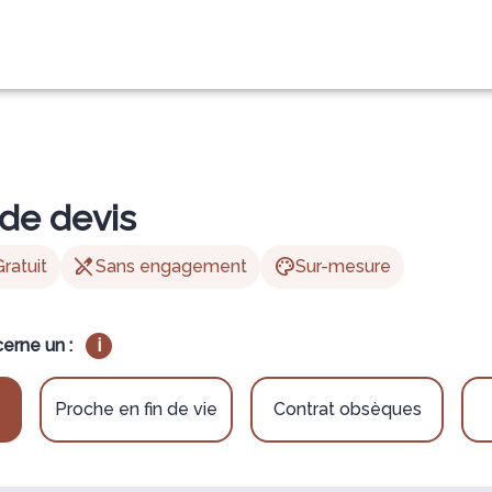
OTRE AGENCE
ESPACES HOMMAGES
de devis
edit_off
palette
Gratuit
Sans engagement
Sur-mesure
erne un :
i
Proche en fin de vie
Contrat obsèques