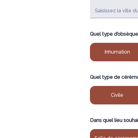
Saisissez la ville 
Quel type d’obsèque
Inhumation
Quel type de cérémo
Civile
Dans quel lieu souha