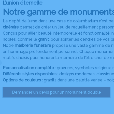
L’union éternelle
Notre gamme de monuments
Le dépôt de l’urne dans une case de columbarium n’est pas 
cinéraire
permet de créer un lieu de recueillement personn
Conçus pour allier beauté intemporelle et fonctionnalité, 
nobles, comme le
granit
, pour abriter les cendres de vos p
Notre
marbrerie funéraire
propose une vaste gamme de modèl
un hommage profondément personnel. Chaque monument
motifs choisis pour honorer la mémoire de l’être cher de m
Personnalisation complète
: gravures, symboles religieux, 
Différents styles disponibles
: designs modernes, classiques
Options de couleurs
: granits dans une palette variée – noir,
Demander un devis pour un monument double