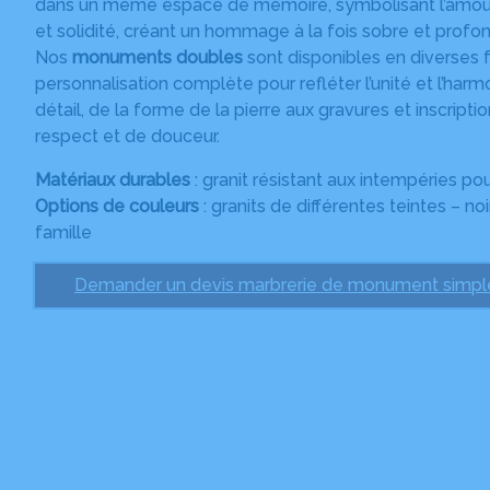
dans un même espace de mémoire, symbolisant l’amour et
et solidité, créant un hommage à la fois sobre et profon
Nos
monuments doubles
sont disponibles en diverses f
personnalisation complète pour refléter l’unité et l’ha
détail, de la forme de la pierre aux gravures et inscript
respect et de douceur.
Matériaux durables
: granit résistant aux intempéries p
Options de couleurs
: granits de différentes teintes – noi
famille
Demander un devis marbrerie de monument simpl